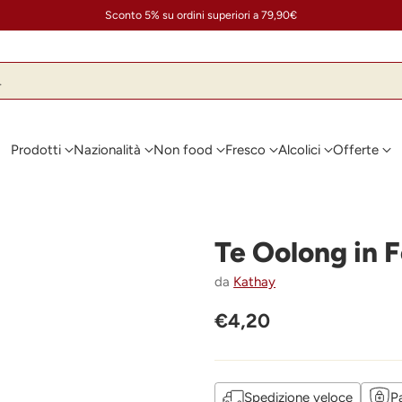
Sconto 5% su ordini superiori a 79,90€
…
Prodotti
Nazionalità
Non food
Fresco
Alcolici
Offerte
Te Oolong in F
da
Kathay
€4,20
Prezzo
di
listino
Spedizione veloce
P