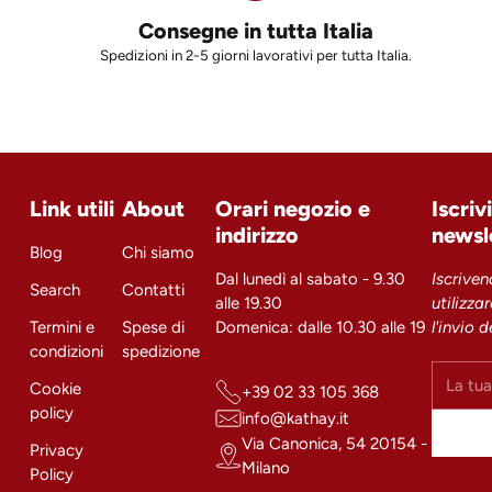
Consegne in tutta Italia
Spedizioni in 2-5 giorni lavorativi per tutta Italia.
Link utili
About
Orari negozio e
Iscriv
indirizzo
newsl
Blog
Chi siamo
Dal lunedì al sabato - 9.30
Iscriven
Search
Contatti
alle 19.30
utilizza
Termini e
Spese di
Domenica: dalle 10.30 alle 19
l'invio 
condizioni
spedizione
La
Cookie
+39 02 33 105 368
tua
policy
info@kathay.it
email
Via Canonica, 54 20154 -
Privacy
Milano
Policy