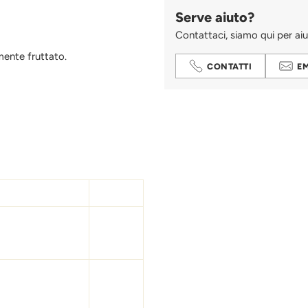
Serve aiuto?
Contattaci, siamo qui per aiu
mente fruttato.
CONTATTI
E
Aggiungere
un
prodotto
al
carrello...