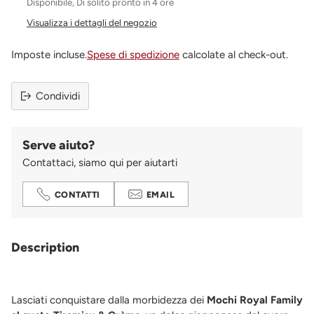
Disponibile, Di solito pronto in 4 ore
Visualizza i dettagli del negozio
Imposte incluse.
Spese di spedizione
calcolate al check-out.
Condividi
Serve aiuto?
Contattaci, siamo qui per aiutarti
CONTATTI
EMAIL
Aggiungere
un
Description
prodotto
al
carrello...
Lasciati conquistare dalla morbidezza dei
Mochi Royal Family