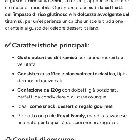
al gusto Tiramisu & Crème
, un dolce giapponese dal cuore
cremoso e irresistibile. Ogni morso racchiude la
sofficità
dell’impasto di riso glutinoso
e la
dolcezza avvolgente del
tiramisù
, per un’esperienza unica che unisce la tradizione
orientale al gusto del celebre dessert italiano.
✅
Caratteristiche principali:
Gusto autentico di tiramisù
con crema morbida e
vellutata.
Consistenza soffice e piacevolmente elastica
, tipica
dei mochi tradizionali.
Confezione da 120g
con dolcetti già porzionati,
perfetti da condividere o gustare ovunque.
Ideali
come snack, dessert o regalo gourmet
.
Prodotto originale
Royal Family
, marchio taiwanese
rinomato per la qualità dei suoi mochi artigianali.
🍮
Consigli di consumo: