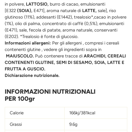
in polvere,
LATTOSIO,
burro di cacao, emulsionanti
[E322
(SOIA),
E471], aroma naturale di
LATTE,
sale], riso
glutinoso (11%), addesanti (E1442), trealosio*,cacao in polvere
(1%), olio di palma, concentrato di caffè (0,5%), emulsionanti
(E471), sale, fecola di patate, aroma naturale, conservanti
(E202). *Trealosio è fonte di glucosio.
Informazioni allergeni:
Per gli allergeni , compresi i cereali
contenenti glutine , vedere gli ingredienti sopra in
MAIUSCOLO.
Può contenere tracce di
ARACHIDI, CEREALI
CONTENENTI GLUTINE, SEMI DI SESAMO, SOIA, LATTE E
FRUTTA A GUSCIO.
Dichiarazione nutrizionale.
INFORMAZIONI NUTRIZIONALI
PER 100gr
Calorie
166kj/381kcal
Grassi
9.6g