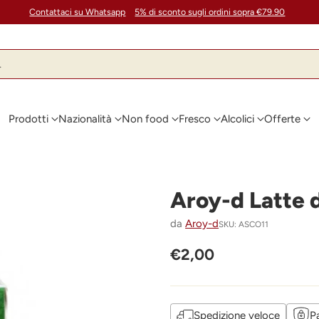
Contattaci su Whatsapp
5% di sconto sugli ordini sopra €79.90
…
Prodotti
Nazionalità
Non food
Fresco
Alcolici
Offerte
Aroy-d Latte 
da
Aroy-d
SKU: ASCO11
€2,00
Prezzo
di
listino
Spedizione veloce
P