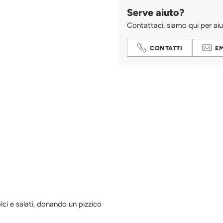
Serve aiuto?
Contattaci, siamo qui per aiu
CONTATTI
E
Aggiungere
un
prodotto
al
carrello...
lci e salati, donando un pizzico