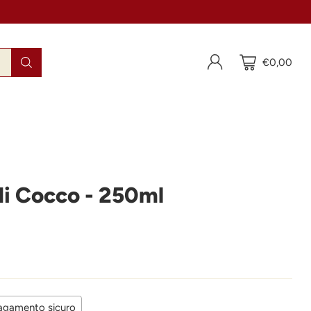
€0,00
di Cocco - 250ml
agamento sicuro