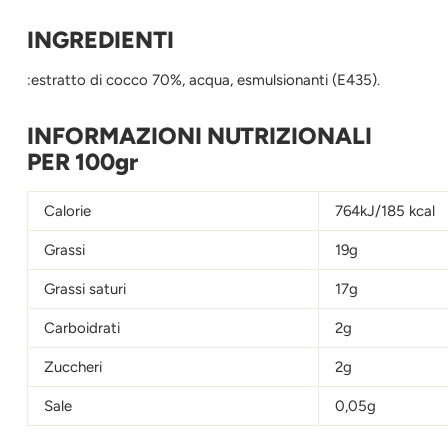
INGREDIENTI
:estratto di cocco 70%, acqua, esmulsionanti (E435).
INFORMAZIONI NUTRIZIONALI
PER 100gr
Calorie
764kJ/185 kcal
Grassi
19g
Grassi saturi
17g
Carboidrati
2g
Zuccheri
2g
Sale
0,05g