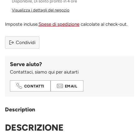
Disponibile, Di solito pronto in 4 ore
Visualizza i dettagli del negozio
Imposte incluse.
Spese di spedizione
calcolate al check-out.
Condividi
Serve aiuto?
Contattaci, siamo qui per aiutarti
CONTATTI
EMAIL
Aggiungere
un
Description
prodotto
al
DESCRIZIONE
carrello...