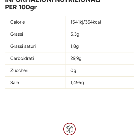
PER 100gr
Calorie
1541kj/364kcal
Grassi
5,3g
Grassi saturi
1,8g
Carboidrati
29,9g
Zuccheri
0g
Sale
1,495g