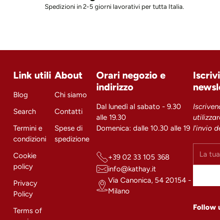
Spedizioni in 2-5 giorni lavorativi per tutta Italia.
Link utili
About
Orari negozio e
Iscriv
indirizzo
newsl
Blog
Chi siamo
Dal lunedì al sabato - 9.30
Iscriven
Search
Contatti
alle 19.30
utilizza
Termini e
Spese di
Domenica: dalle 10.30 alle 19
l'invio 
condizioni
spedizione
La
Cookie
+39 02 33 105 368
tua
policy
info@kathay.it
email
Via Canonica, 54 20154 -
Privacy
Milano
Policy
Follow 
Terms of