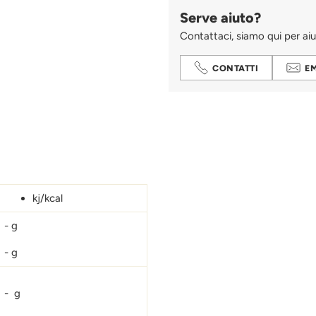
Serve aiuto?
Contattaci, siamo qui per aiu
CONTATTI
E
Aggiungere
un
prodotto
al
carrello...
kj/kcal
- g
- g
- g