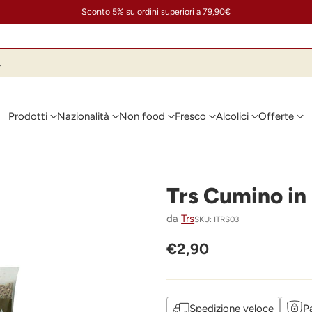
Sconto 5% su ordini superiori a 79,90€
…
Prodotti
Nazionalità
Non food
Fresco
Alcolici
Offerte
Trs Cumino in
da
Trs
SKU: ITRS03
€2,90
Prezzo
di
listino
Spedizione veloce
P